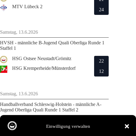
MTV Lübeck 2
24
Samstag, 13.6.2026
HVSH - männliche B-Jugend Quali Oberliga Runde 1
Staffel 1
HSG Ostsee Neustadt/Grömitz
22
HSG Kremperheide/Münsterdorf
12
Samstag, 13.6.2026
Handballverband Schleswig-Holstein - männliche A-
Jugend Oberliga Quali Runde 1 Staffel 2
MTV Dänischenhagen
20
Einwilligung verwalten
HSG Ostsee Neustadt/Grömitz
18