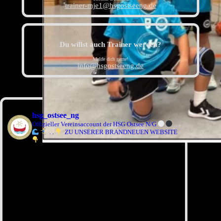
trainer-mje1@hsgostseeng.de
Du willst auch Trainer werden?
Melde dich gerne!
info@hsgostseeng.de
hsg_ostsee_ng
Offizieller Vereinsaccount der HSG Ostsee N/G
.
.
ZU UNSERER BRANDNEUEN WEBSITE