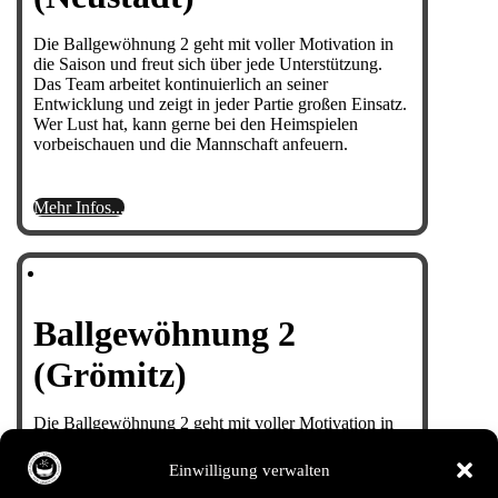
Die Ballgewöhnung 2 geht mit voller Motivation in
die Saison und freut sich über jede Unterstützung.
Das Team arbeitet kontinuierlich an seiner
Entwicklung und zeigt in jeder Partie großen Einsatz.
Wer Lust hat, kann gerne bei den Heimspielen
vorbeischauen und die Mannschaft anfeuern.
Mehr Infos...
Ballgewöhnung 2
(Grömitz)
Die Ballgewöhnung 2 geht mit voller Motivation in
die Saison und freut sich über jede Unterstützung.
Das Team arbeitet kontinuierlich an seiner
Einwilligung verwalten
Entwicklung und zeigt in jeder Partie großen Einsatz.