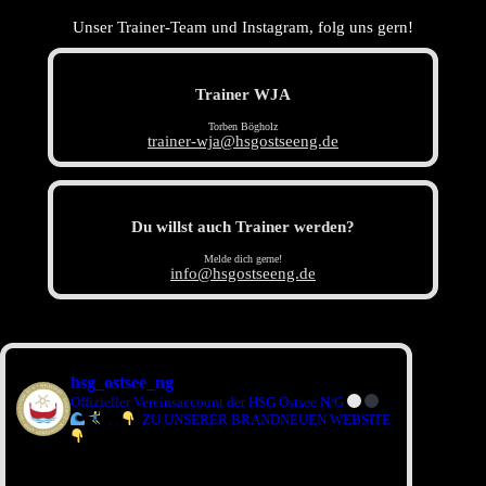
Unser Trainer-Team und Instagram, folg uns gern!
Trainer WJA
Torben Bögholz
trainer-wja@hsgostseeng.de
Du willst auch Trainer werden?
Melde dich gerne!
info@hsgostseeng.de
hsg_ostsee_ng
Offizieller Vereinsaccount der HSG Ostsee N/G
.
.
ZU UNSERER BRANDNEUEN WEBSITE